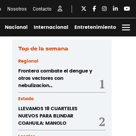
o
Nosotros
Contacto
Nacional
Internacional
Entretenimiento
Top de la semana
Regional
Frontera combate el dengue y
otros vectores con
1
nebulizacion...
Estado
LLEVAMOS 18 CUARTELES
NUEVOS PARA BLINDAR
2
COAHUILA: MANOLO