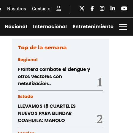
o
Nosotros
Contacto
Nacional
Internacional
Entretenimiento
Top de la semana
Regional
Frontera combate el dengue y
otros vectores con
1
nebulizacion...
Estado
LLEVAMOS 18 CUARTELES
NUEVOS PARA BLINDAR
2
COAHUILA: MANOLO