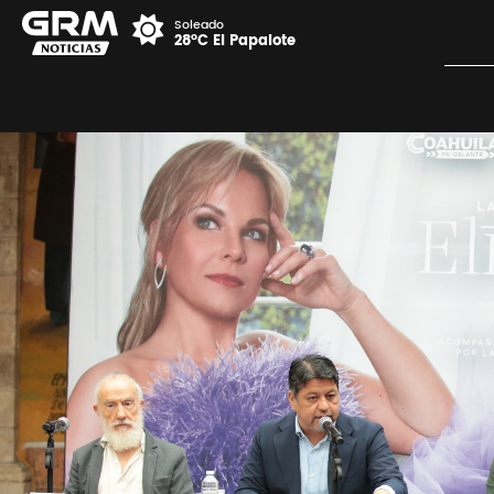
Soleado
28°C El Papalote