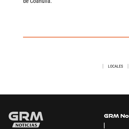
de Coahuila.
LOCALES
GRM Not