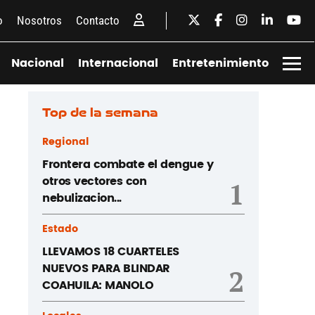
o
Nosotros
Contacto
Nacional
Internacional
Entretenimiento
Top de la semana
Regional
Frontera combate el dengue y
otros vectores con
1
nebulizacion...
Estado
LLEVAMOS 18 CUARTELES
NUEVOS PARA BLINDAR
2
COAHUILA: MANOLO