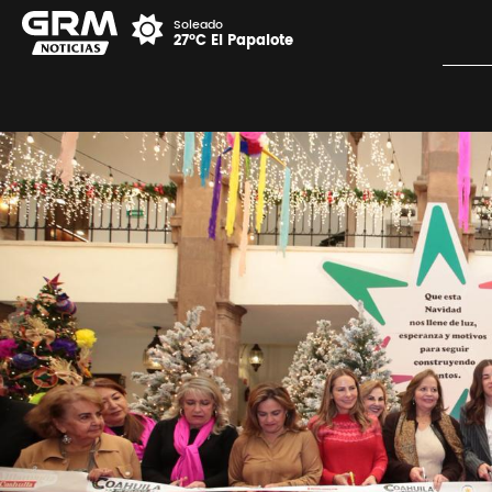
Soleado
27°C El Papalote