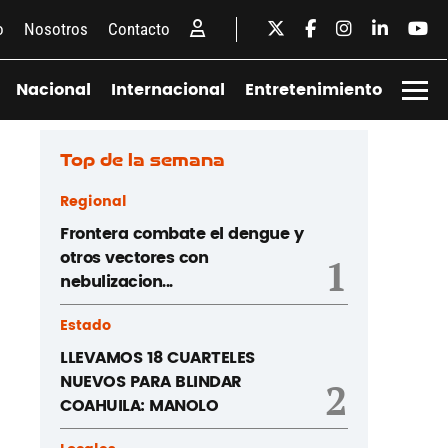
o
Nosotros
Contacto
Nacional
Internacional
Entretenimiento
Top de la semana
Regional
Frontera combate el dengue y
otros vectores con
1
nebulizacion...
Estado
LLEVAMOS 18 CUARTELES
NUEVOS PARA BLINDAR
2
COAHUILA: MANOLO