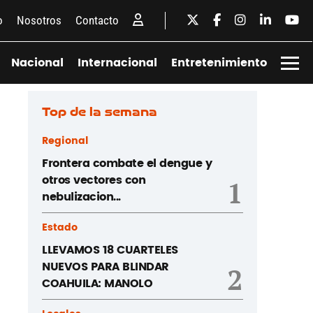
o
Nosotros
Contacto
Nacional
Internacional
Entretenimiento
Top de la semana
Regional
Frontera combate el dengue y
otros vectores con
1
nebulizacion...
Estado
LLEVAMOS 18 CUARTELES
NUEVOS PARA BLINDAR
2
COAHUILA: MANOLO