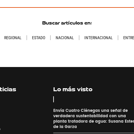
Buscar artículos en:
REGIONAL
ESTADO
NACIONAL
INTERNACIONAL
ENTR
icias
Lo más visto
Envía Cuatro Ciénegas una señal de
verdadera sustentabilidad con una
planta tratadora de agua: Susana Este
de la Garza
o