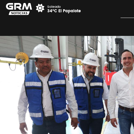
Soleado
34°C El Papalote