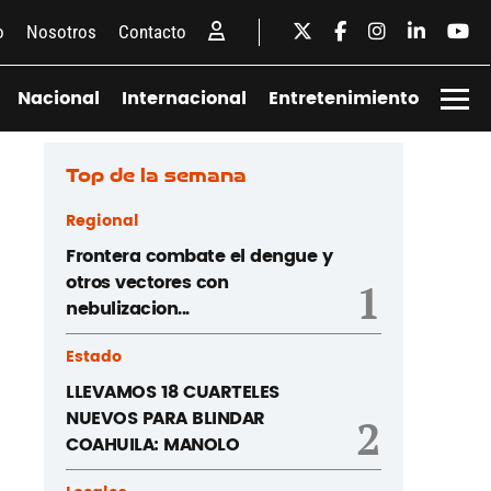
o
Nosotros
Contacto
Nacional
Internacional
Entretenimiento
Top de la semana
Regional
Frontera combate el dengue y
otros vectores con
1
nebulizacion...
Estado
LLEVAMOS 18 CUARTELES
NUEVOS PARA BLINDAR
2
COAHUILA: MANOLO