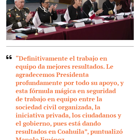
“Definitivamente el trabajo en
equipo da mejores resultados. Le
agradecemos Presidenta
profundamente por todo su apoyo, y
esta fórmula mágica en seguridad
de trabajo en equipo entre la
sociedad civil organizada, la
iniciativa privada, los ciudadanos y
el gobierno, pues está dando
resultados en Coahuila”, puntualizó
Manolo Jiménez.