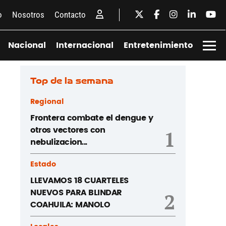
o
Nosotros
Contacto
Nacional
Internacional
Entretenimiento
Top de la semana
Regional
Frontera combate el dengue y
otros vectores con
1
nebulizacion...
Estado
LLEVAMOS 18 CUARTELES
NUEVOS PARA BLINDAR
2
COAHUILA: MANOLO