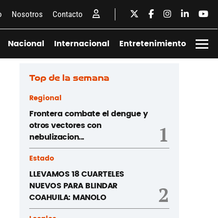
o
Nosotros
Contacto
Nacional
Internacional
Entretenimiento
Top de la semana
Regional
Frontera combate el dengue y
otros vectores con
1
nebulizacion...
Estado
LLEVAMOS 18 CUARTELES
NUEVOS PARA BLINDAR
2
COAHUILA: MANOLO