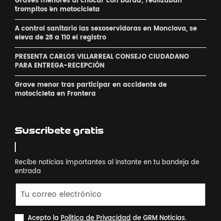
Graves menores al chocar con barda; realizaban
´trompitos ´en motocicleta
A control sanitario las sexoservidoras en Monclova, se
eleva de 28 a 110 el registro
PRESENTA CARLOS VILLARREAL CONSEJO CIUDADANO
PARA ENTREGA-RECEPCIÓN
Grave menor tras participar en accidente de
motocicleta en Frontera
Suscribete gratis
Recibe noticias importantes al instante en tu bandeja de
entrada
Acepto la
Política de Privacidad
de GRM Noticias.