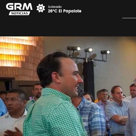
Soleado
26°C El Papalote