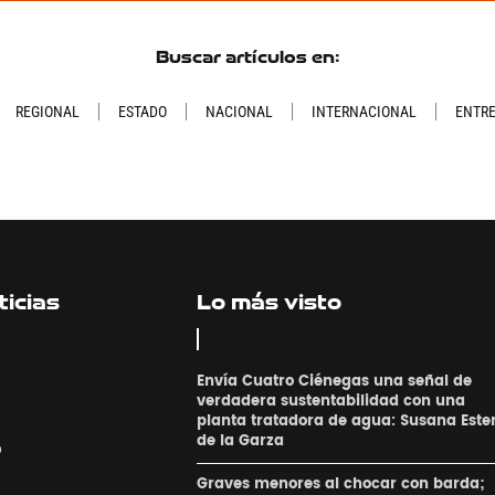
Buscar artículos en:
REGIONAL
ESTADO
NACIONAL
INTERNACIONAL
ENTR
icias
Lo más visto
Envía Cuatro Ciénegas una señal de
verdadera sustentabilidad con una
planta tratadora de agua: Susana Este
de la Garza
o
Graves menores al chocar con barda;