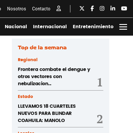
o
Nosotros
Contacto
Nacional
Internacional
Entretenimiento
Top de la semana
Regional
Frontera combate el dengue y
otros vectores con
1
nebulizacion...
Estado
LLEVAMOS 18 CUARTELES
NUEVOS PARA BLINDAR
2
COAHUILA: MANOLO