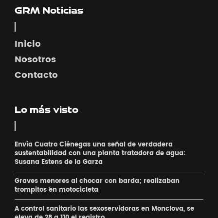
GRM Noticias
Inicio
Nosotros
Contacto
Lo más visto
Envía Cuatro Ciénegas una señal de verdadera
sustentabilidad con una planta tratadora de agua:
Susana Estens de la Garza
Graves menores al chocar con barda; realizaban
´trompitos ´en motocicleta
A control sanitario las sexoservidoras en Monclova, se
eleva de 28 a 110 el registro