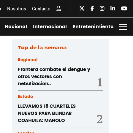
o
Nosotros
Contacto
Nacional
Internacional
Entretenimiento
Top de la semana
Regional
Frontera combate el dengue y
otros vectores con
1
nebulizacion...
Estado
LLEVAMOS 18 CUARTELES
NUEVOS PARA BLINDAR
2
COAHUILA: MANOLO