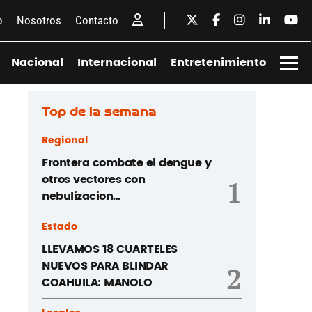
o
Nosotros
Contacto
Nacional
Internacional
Entretenimiento
Top de la semana
Regional
Frontera combate el dengue y
otros vectores con
1
nebulizacion...
Estado
LLEVAMOS 18 CUARTELES
NUEVOS PARA BLINDAR
2
COAHUILA: MANOLO