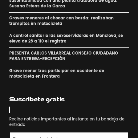
sustentabilidad con una planta tratadora de agua:
Susana Estens de la Garza
Graves menores al chocar con barda; realizaban
´trompitos ´en motocicleta
A control sanitario las sexoservidoras en Monclova, se
eleva de 28 a 110 el registro
PRESENTA CARLOS VILLARREAL CONSEJO CIUDADANO
PARA ENTREGA-RECEPCIÓN
Grave menor tras participar en accidente de
motocicleta en Frontera
Suscribete gratis
Recibe noticias importantes al instante en tu bandeja de
entrada