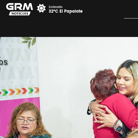
Soleado
32°C El Papalote