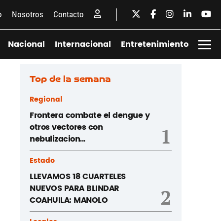
o
Nosotros
Contacto
Nacional
Internacional
Entretenimiento
Top de la semana
Regional
Frontera combate el dengue y
otros vectores con
1
nebulizacion...
Estado
LLEVAMOS 18 CUARTELES
NUEVOS PARA BLINDAR
2
COAHUILA: MANOLO