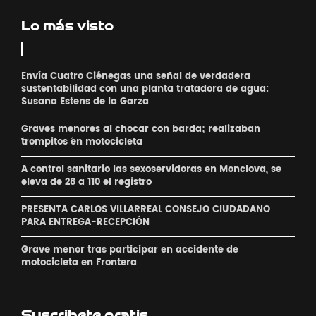
Lo más visto
Envía Cuatro Ciénegas una señal de verdadera
sustentabilidad con una planta tratadora de agua:
Susana Estens de la Garza
Graves menores al chocar con barda; realizaban
´trompitos ´en motocicleta
A control sanitario las sexoservidoras en Monclova, se
eleva de 28 a 110 el registro
PRESENTA CARLOS VILLARREAL CONSEJO CIUDADANO
PARA ENTREGA-RECEPCIÓN
Grave menor tras participar en accidente de
motocicleta en Frontera
Suscribete gratis