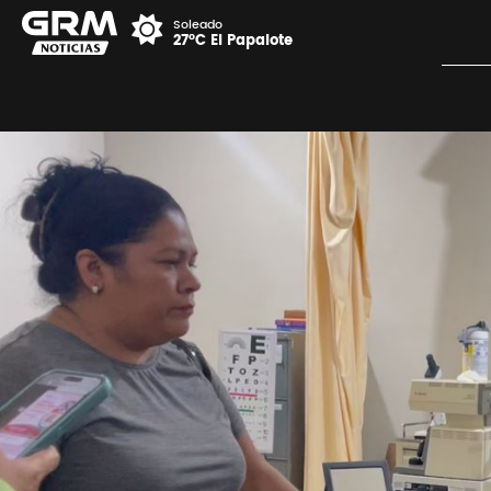
Soleado
27°C El Papalote