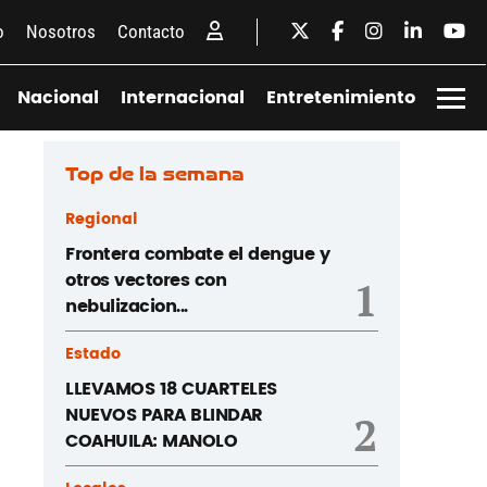
o
Nosotros
Contacto
Nacional
Internacional
Entretenimiento
Top de la semana
Regional
Frontera combate el dengue y
otros vectores con
1
nebulizacion...
Estado
LLEVAMOS 18 CUARTELES
NUEVOS PARA BLINDAR
2
COAHUILA: MANOLO