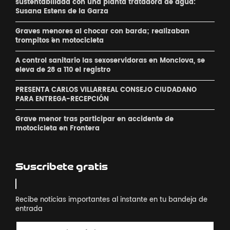
sustentabilidad con una planta tratadora de agua:
Susana Estens de la Garza
Graves menores al chocar con barda; realizaban
´trompitos ´en motocicleta
A control sanitario las sexoservidoras en Monclova, se
eleva de 28 a 110 el registro
PRESENTA CARLOS VILLARREAL CONSEJO CIUDADANO
PARA ENTREGA-RECEPCIÓN
Grave menor tras participar en accidente de
motocicleta en Frontera
Suscribete gratis
Recibe noticias importantes al instante en tu bandeja de
entrada