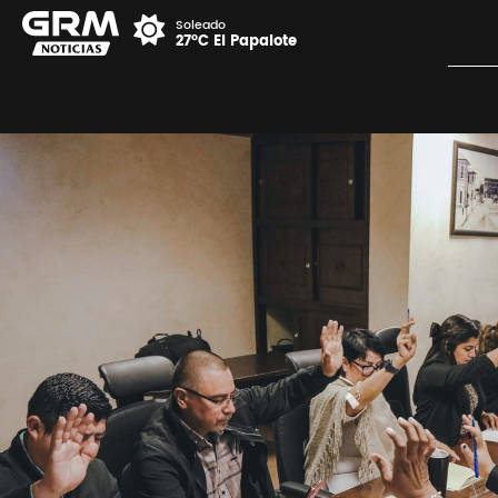
Soleado
27°C El Papalote