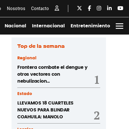
o
Nosotros
Contacto
Nacional
Internacional
Entretenimiento
Top de la semana
Regional
Frontera combate el dengue y
otros vectores con
1
nebulizacion...
Estado
LLEVAMOS 18 CUARTELES
NUEVOS PARA BLINDAR
2
COAHUILA: MANOLO