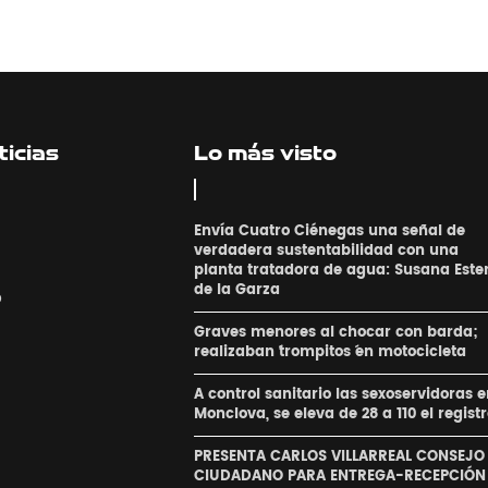
icias
Lo más visto
Envía Cuatro Ciénegas una señal de
verdadera sustentabilidad con una
planta tratadora de agua: Susana Este
de la Garza
o
Graves menores al chocar con barda;
realizaban ´trompitos ´en motocicleta
A control sanitario las sexoservidoras 
Monclova, se eleva de 28 a 110 el regist
PRESENTA CARLOS VILLARREAL CONSEJO
CIUDADANO PARA ENTREGA-RECEPCIÓN