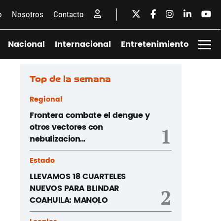
o
Nosotros
Contacto
Nacional
Internacional
Entretenimiento
Top de la semana
Regional
Frontera combate el dengue y
otros vectores con
1
nebulizacion...
Estado
LLEVAMOS 18 CUARTELES
NUEVOS PARA BLINDAR
2
COAHUILA: MANOLO