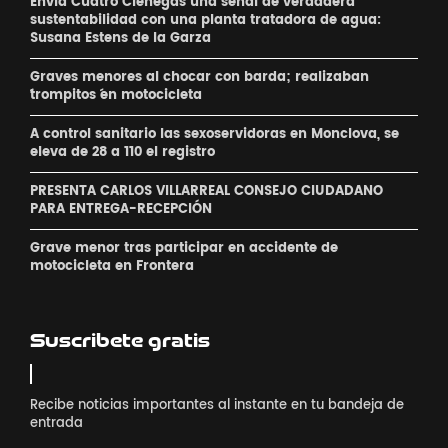
Envía Cuatro Ciénegas una señal de verdadera
sustentabilidad con una planta tratadora de agua:
Susana Estens de la Garza
Graves menores al chocar con barda; realizaban
´trompitos ´en motocicleta
A control sanitario las sexoservidoras en Monclova, se
eleva de 28 a 110 el registro
PRESENTA CARLOS VILLARREAL CONSEJO CIUDADANO
PARA ENTREGA-RECEPCIÓN
Grave menor tras participar en accidente de
motocicleta en Frontera
Suscribete gratis
Recibe noticias importantes al instante en tu bandeja de
entrada