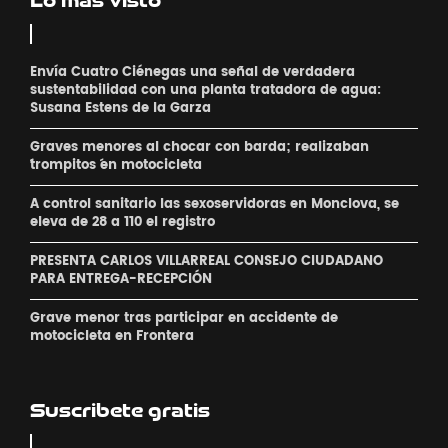
Lo más visto
Envía Cuatro Ciénegas una señal de verdadera
sustentabilidad con una planta tratadora de agua:
Susana Estens de la Garza
Graves menores al chocar con barda; realizaban
´trompitos ´en motocicleta
A control sanitario las sexoservidoras en Monclova, se
eleva de 28 a 110 el registro
PRESENTA CARLOS VILLARREAL CONSEJO CIUDADANO
PARA ENTREGA-RECEPCIÓN
Grave menor tras participar en accidente de
motocicleta en Frontera
Suscribete gratis