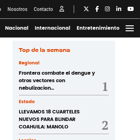
o
Nosotros
Contacto
Nacional
Internacional
Entretenimiento
Top de la semana
Regional
Frontera combate el dengue y
otros vectores con
1
nebulizacion...
Estado
LLEVAMOS 18 CUARTELES
NUEVOS PARA BLINDAR
2
COAHUILA: MANOLO