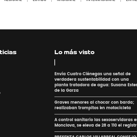
icias
Lo más visto
Envía Cuatro Ciénegas una señal de
verdadera sustentabilidad con una
planta tratadora de agua: Susana Este
de la Garza
o
Graves menores al chocar con barda;
realizaban ´trompitos ´en motocicleta
A control sanitario las sexoservidoras 
Monclova, se eleva de 28 a 110 el regist