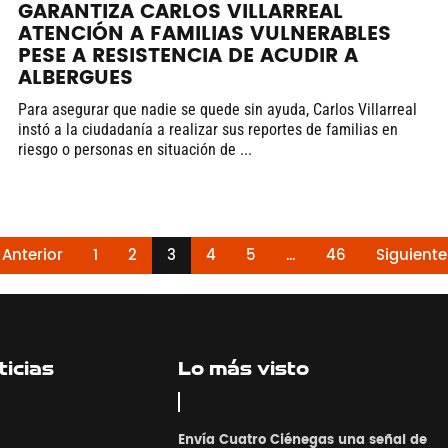
GARANTIZA CARLOS VILLARREAL
ATENCIÓN A FAMILIAS VULNERABLES
PESE A RESISTENCIA DE ACUDIR A
ALBERGUES
Para asegurar que nadie se quede sin ayuda, Carlos Villarreal
instó a la ciudadanía a realizar sus reportes de familias en
riesgo o personas en situación de ...
 Anterior
1
2
3
4
5
…
46
Siguiente
icias
Lo más visto
Envía Cuatro Ciénegas una señal de