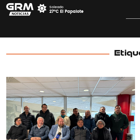
Soleado
27°C El Papalote
Etiq