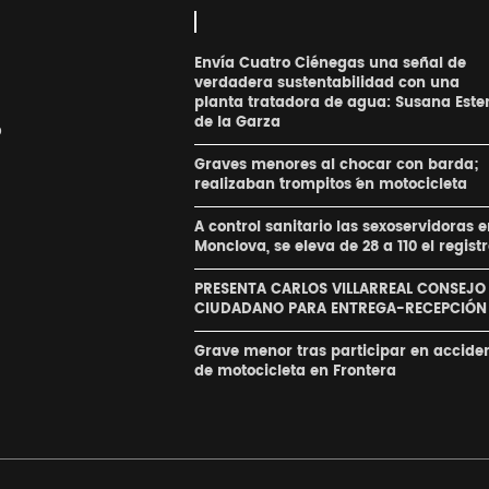
Envía Cuatro Ciénegas una señal de
verdadera sustentabilidad con una
planta tratadora de agua: Susana Este
de la Garza
o
Graves menores al chocar con barda;
realizaban ´trompitos ´en motocicleta
A control sanitario las sexoservidoras 
Monclova, se eleva de 28 a 110 el regist
PRESENTA CARLOS VILLARREAL CONSEJO
CIUDADANO PARA ENTREGA-RECEPCIÓN
Grave menor tras participar en accide
de motocicleta en Frontera