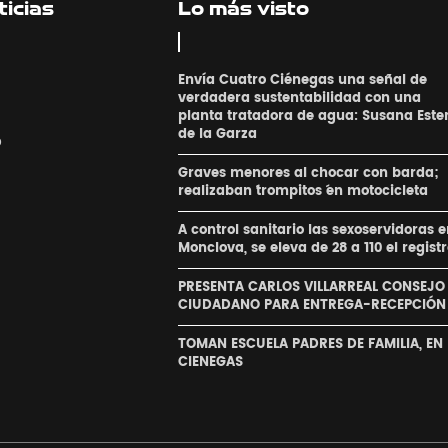
icias
Lo más visto
Envía Cuatro Ciénegas una señal de
verdadera sustentabilidad con una
planta tratadora de agua: Susana Este
de la Garza
o
Graves menores al chocar con barda;
realizaban ´trompitos ´en motocicleta
A control sanitario las sexoservidoras 
Monclova, se eleva de 28 a 110 el regist
PRESENTA CARLOS VILLARREAL CONSEJO
CIUDADANO PARA ENTREGA-RECEPCIÓN
TOMAN ESCUELA PADRES DE FAMILIA, EN
CIENEGAS