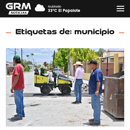
Nublado
33°C El Papalote
Etiquetas de: municipio