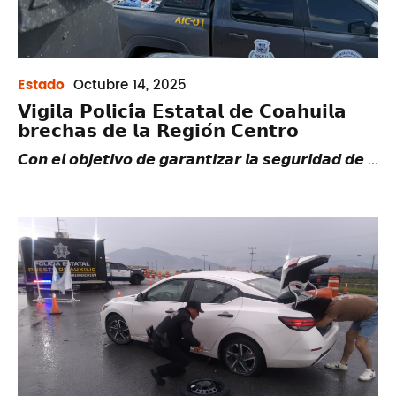
Estado
Octubre
14, 2025
𝗩𝗶𝗴𝗶𝗹𝗮 𝗣𝗼𝗹𝗶𝗰𝗶́𝗮 𝗘𝘀𝘁𝗮𝘁𝗮𝗹 𝗱𝗲 𝗖𝗼𝗮𝗵𝘂𝗶𝗹𝗮
𝗯𝗿𝗲𝗰𝗵𝗮𝘀 𝗱𝗲 𝗹𝗮 𝗥𝗲𝗴𝗶𝗼́𝗻 𝗖𝗲𝗻𝘁𝗿𝗼
𝘾𝙤𝙣 𝙚𝙡 𝙤𝙗𝙟𝙚𝙩𝙞𝙫𝙤 𝙙𝙚 𝙜𝙖𝙧𝙖𝙣𝙩𝙞𝙯𝙖𝙧 𝙡𝙖 𝙨𝙚𝙜𝙪𝙧𝙞𝙙𝙖𝙙 𝙙𝙚 ...