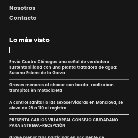
Nosotros
Contacto
Lo más visto
Envía Cuatro Ciénegas una señal de verdadera
sustentabilidad con una planta tratadora de agua:
Susana Estens de la Garza
Graves menores al chocar con barda; realizaban
´trompitos ´en motocicleta
A control sanitario las sexoservidoras en Monclova, se
eleva de 28 a 110 el registro
PRESENTA CARLOS VILLARREAL CONSEJO CIUDADANO
PARA ENTREGA-RECEPCIÓN
Grave menor tras participar en accidente de