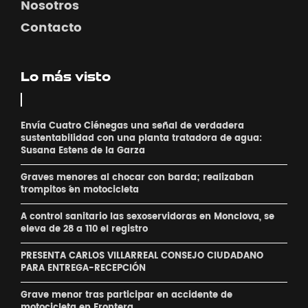
Nosotros
Contacto
Lo más visto
Envía Cuatro Ciénegas una señal de verdadera
sustentabilidad con una planta tratadora de agua:
Susana Estens de la Garza
Graves menores al chocar con barda; realizaban
´trompitos ´en motocicleta
A control sanitario las sexoservidoras en Monclova, se
eleva de 28 a 110 el registro
PRESENTA CARLOS VILLARREAL CONSEJO CIUDADANO
PARA ENTREGA-RECEPCIÓN
Grave menor tras participar en accidente de
motocicleta en Frontera