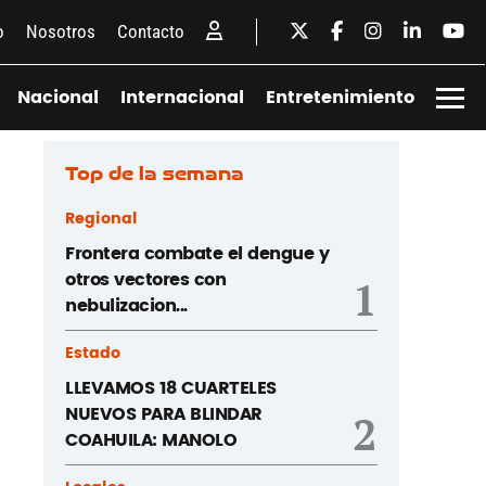
o
Nosotros
Contacto
Nacional
Internacional
Entretenimiento
Top de la semana
Regional
Frontera combate el dengue y
otros vectores con
1
nebulizacion...
Estado
LLEVAMOS 18 CUARTELES
NUEVOS PARA BLINDAR
2
COAHUILA: MANOLO