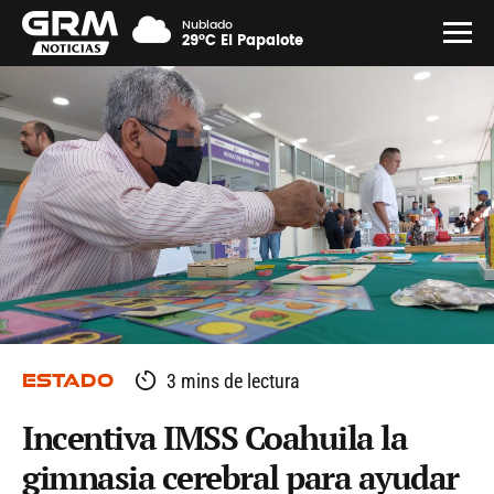
Nublado
29°C El Papalote
ESTADO
3 mins de lectura
Incentiva IMSS Coahuila la
gimnasia cerebral para ayudar