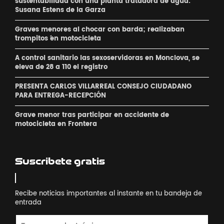
sustentabilidad con una planta tratadora de agua:
Susana Estens de la Garza
Graves menores al chocar con barda; realizaban
´trompitos ´en motocicleta
A control sanitario las sexoservidoras en Monclova, se
eleva de 28 a 110 el registro
PRESENTA CARLOS VILLARREAL CONSEJO CIUDADANO
PARA ENTREGA-RECEPCIÓN
Grave menor tras participar en accidente de
motocicleta en Frontera
Suscribete gratis
Recibe noticias importantes al instante en tu bandeja de
entrada