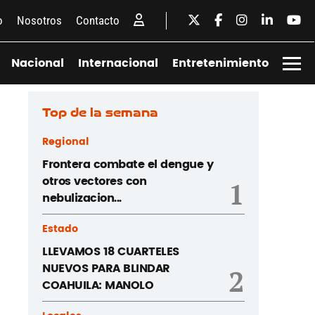
o
Nosotros
Contacto
Nacional
Internacional
Entretenimiento
Top de la semana
Regional
Frontera combate el dengue y
otros vectores con
1
nebulizacion...
Estado
LLEVAMOS 18 CUARTELES
NUEVOS PARA BLINDAR
2
COAHUILA: MANOLO