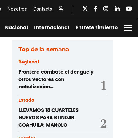
o
Nosotros
Contacto
Nacional
Internacional
Entretenimiento
Top de la semana
Regional
Frontera combate el dengue y
otros vectores con
1
nebulizacion...
Estado
LLEVAMOS 18 CUARTELES
NUEVOS PARA BLINDAR
2
COAHUILA: MANOLO