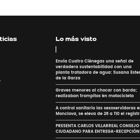
icias
Lo más visto
Envía Cuatro Ciénegas una señal de
verdadera sustentabilidad con una
planta tratadora de agua: Susana Este
de la Garza
o
Graves menores al chocar con barda;
realizaban ´trompitos ´en motocicleta
A control sanitario las sexoservidoras 
Monclova, se eleva de 28 a 110 el regist
PRESENTA CARLOS VILLARREAL CONSEJO
CIUDADANO PARA ENTREGA-RECEPCIÓN