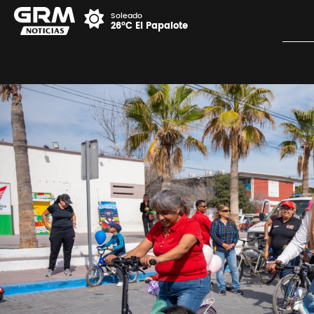
Soleado
26°C El Papalote