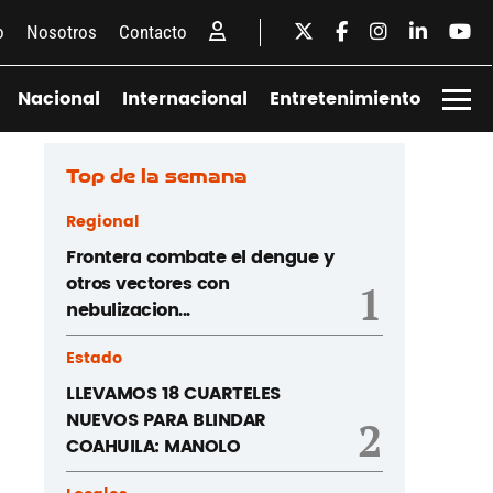
o
Nosotros
Contacto
Nacional
Internacional
Entretenimiento
Top de la semana
Regional
Frontera combate el dengue y
otros vectores con
1
nebulizacion...
Estado
LLEVAMOS 18 CUARTELES
NUEVOS PARA BLINDAR
2
COAHUILA: MANOLO