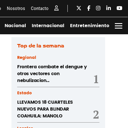
o
Nosotros
Contacto
Nacional
Internacional
Entretenimiento
Top de la semana
Regional
Frontera combate el dengue y
otros vectores con
1
nebulizacion...
Estado
LLEVAMOS 18 CUARTELES
NUEVOS PARA BLINDAR
2
COAHUILA: MANOLO