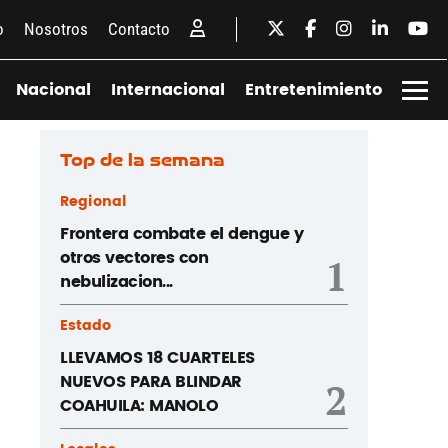
o
Nosotros
Contacto
Nacional
Internacional
Entretenimiento
Top de la semana
Regional
Frontera combate el dengue y
otros vectores con
1
nebulizacion...
Estado
LLEVAMOS 18 CUARTELES
NUEVOS PARA BLINDAR
2
COAHUILA: MANOLO