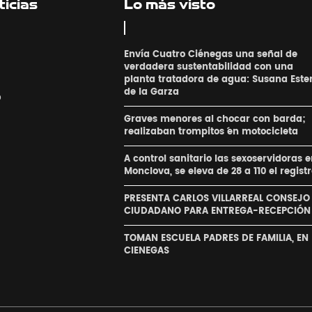
icias
Lo más visto
Envía Cuatro Ciénegas una señal de
verdadera sustentabilidad con una
planta tratadora de agua: Susana Este
de la Garza
o
Graves menores al chocar con barda;
realizaban ´trompitos ´en motocicleta
A control sanitario las sexoservidoras 
Monclova, se eleva de 28 a 110 el regist
PRESENTA CARLOS VILLARREAL CONSEJO
CIUDADANO PARA ENTREGA-RECEPCIÓN
TOMAN ESCUELA PADRES DE FAMILIA, EN
CIENEGAS