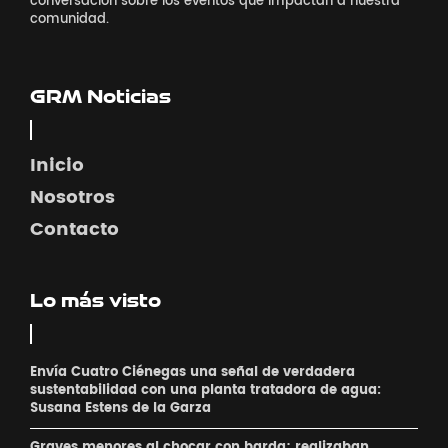
conversación sobre los eventos que impactan a nuestra
comunidad.
GRM Noticias
Inicio
Nosotros
Contacto
Lo más visto
Envía Cuatro Ciénegas una señal de verdadera
sustentabilidad con una planta tratadora de agua:
Susana Estens de la Garza
Graves menores al chocar con barda; realizaban