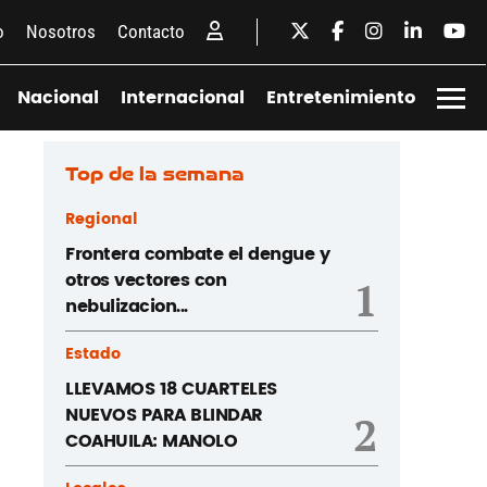
o
Nosotros
Contacto
Nacional
Internacional
Entretenimiento
Top de la semana
Regional
Frontera combate el dengue y
otros vectores con
1
nebulizacion...
Estado
LLEVAMOS 18 CUARTELES
NUEVOS PARA BLINDAR
2
COAHUILA: MANOLO