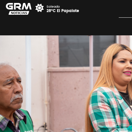
Soleado
28°C El Papalote