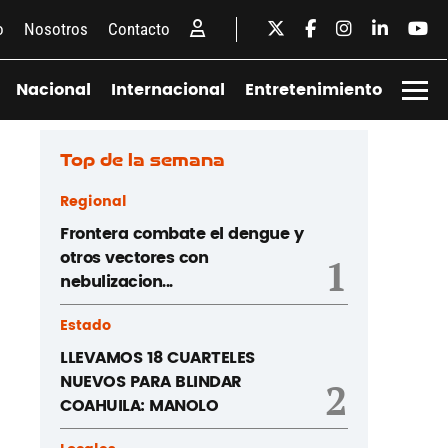
o
Nosotros
Contacto
Nacional
Internacional
Entretenimiento
Top de la semana
Regional
Frontera combate el dengue y
otros vectores con
1
nebulizacion...
Estado
LLEVAMOS 18 CUARTELES
NUEVOS PARA BLINDAR
2
COAHUILA: MANOLO