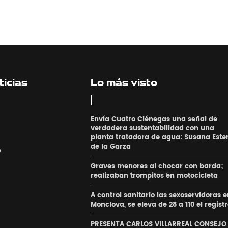
icias
Lo más visto
Envía Cuatro Ciénegas una señal de
verdadera sustentabilidad con una
planta tratadora de agua: Susana Este
de la Garza
o
Graves menores al chocar con barda;
realizaban ´trompitos ´en motocicleta
A control sanitario las sexoservidoras 
Monclova, se eleva de 28 a 110 el regist
PRESENTA CARLOS VILLARREAL CONSEJO