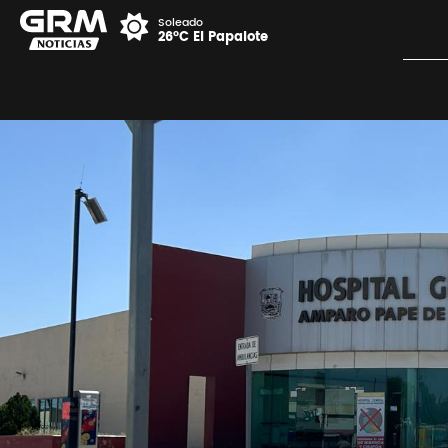
Soleado
26°C El Papalote