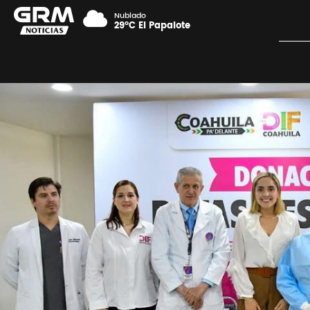
Nublado
29°C El Papalote