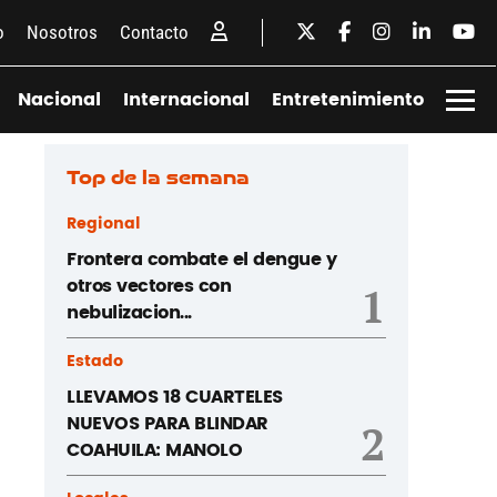
o
Nosotros
Contacto
Nacional
Internacional
Entretenimiento
Top de la semana
Regional
Frontera combate el dengue y
otros vectores con
1
nebulizacion...
Estado
LLEVAMOS 18 CUARTELES
NUEVOS PARA BLINDAR
2
COAHUILA: MANOLO