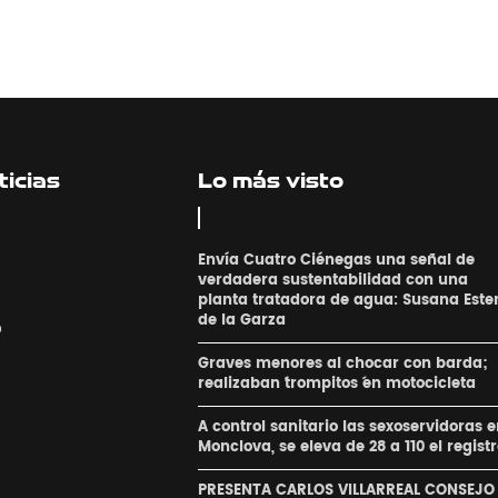
icias
Lo más visto
Envía Cuatro Ciénegas una señal de
verdadera sustentabilidad con una
planta tratadora de agua: Susana Este
de la Garza
o
Graves menores al chocar con barda;
realizaban ´trompitos ´en motocicleta
A control sanitario las sexoservidoras 
Monclova, se eleva de 28 a 110 el regist
PRESENTA CARLOS VILLARREAL CONSEJO