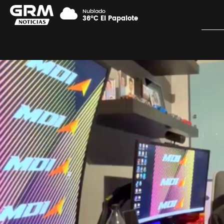
Nublado
36°C El Papalote